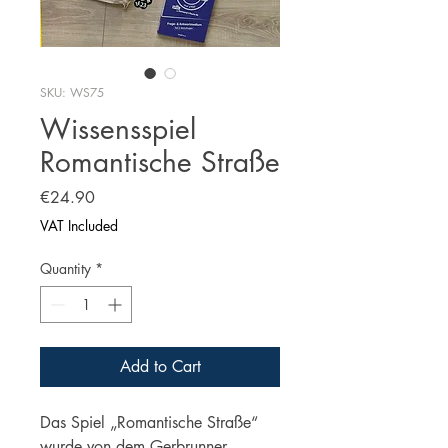
SKU: WS75
Wissensspiel
Romantische Straße
Price
€24.90
VAT Included
Quantity
*
Add to Cart
Das Spiel „Romantische Straße“
wurde von dem Gerbrunner