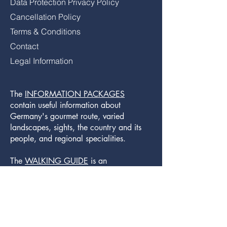
Data Protection Privacy Policy
Cancellation Policy
Terms & Conditions
Contact
Legal Information
The
INFORMATION PACKAGES
contain useful information about
Germany's gourmet route, varied
landscapes, sights, the country and its
people, and regional specialities.
The
WALKING GUIDE
is an
indispensible companion for holiday
makers who will be following the blue
signs of the Romantic Road's long-
distance walking trail on foot.