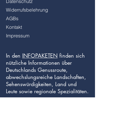
Datenschutz
Widerrufsbelehrung
AGBs
Kontakt
Impressum
In den
INFOPAKETEN
finden sich
nützliche Informationen über
Deutschlands Genussroute,
abwechslungsreiche Landschaften,
Sehenswürdigkeiten, Land und
Leute sowie regionale Spezialitäten.
Der
WANDERFÜHRER
ist ein
unverzichtbarer Begleiter für Gäste,
die zu Fuß den blauen Schildern
des Weitwanderweges