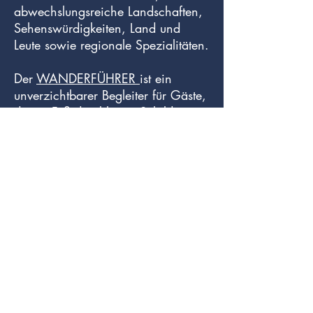
abwechslungsreiche Landschaften,
Sehenswürdigkeiten, Land und
Leute sowie regionale Spezialitäten.
Der
WANDERFÜHRER
ist ein
unverzichtbarer Begleiter für Gäste,
die zu Fuß den blauen Schildern
des Weitwanderweges
Romantische Straße folgen.
Der
RADWANDERFÜHRER
enthält
Routenbeschreibungen von Norden
nach Süden und von Süden nach
Norden mit umfangreichen Karten
im Maßstab 1:75.000.
Der
BILDFÜHRER
stellt alle 29 Orte
auf 160 Farbaufnahmen vor und